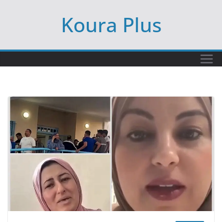
Ski
Koura Plus
t
conten