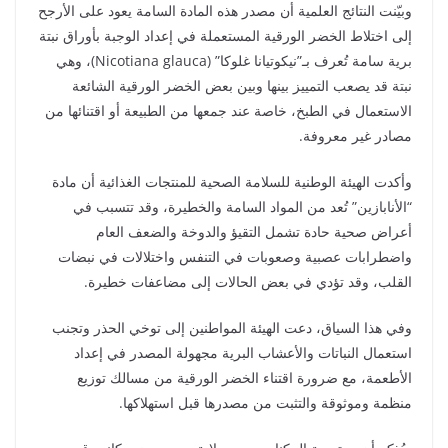
وبيّنت النتائج العلمية أن مصدر هذه المادة السامة يعود على الأرجح
إلى اختلاط الخضر الورقية المستعملة في إعداد الوجبة بأوراق نبتة
برية سامة تُعرف بـ”نيكوتيانا غلوكا” (Nicotiana glauca)، وهي
نبتة قد يصعب التمييز بينها وبين بعض الخضر الورقية الشائعة
الاستعمال في الطبخ، خاصة عند جمعها من الطبيعة أو اقتنائها من
مصادر غير معروفة.
وأكدت الهيئة الوطنية للسلامة الصحية للمنتجات الغذائية أن مادة
“الأنابازين” تُعد من المواد السامة والخطيرة، وقد تتسبب في
أعراض صحية حادة تشمل التقيؤ والدوخة والضعف العام
واضطرابات عصبية وصعوبات في التنفس واختلالات في نبضات
القلب، وقد تؤدي في بعض الحالات إلى مضاعفات خطيرة.
وفي هذا السياق، دعت الهيئة المواطنين إلى توخي الحذر وتجنب
استعمال النباتات والأعشاب البرية مجهولة المصدر في إعداد
الأطعمة، مع ضرورة اقتناء الخضر الورقية من مسالك توزيع
منظمة وموثوقة والتثبت من مصدرها قبل استهلاكها.