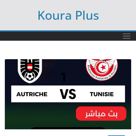
Ski
Koura Plus
t
conten