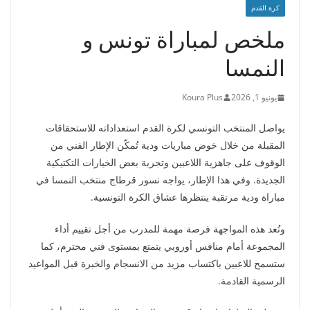
كرة القدم
ملخص لمباراة تونس و
النمسا
يونيو 1, 2026
Koura Plus
يواصل المنتخب التونسي لكرة القدم استعداداته للاستحقاقات
المقبلة من خلال خوض مباريات ودية تُمكّن الإطار الفني من
الوقوف على جاهزية اللاعبين وتجربة بعض الخيارات التكتيكية
الجديدة. وفي هذا الإطار، يواجه نسور قرطاج منتخب النمسا في
مباراة ودية مرتقبة ينتظرها عشاق الكرة التونسية.
وتُعد هذه المواجهة فرصة مهمة للمدرب من أجل تقييم أداء
المجموعة أمام منافس أوروبي يتمتع بمستوى فني محترم، كما
ستسمح للاعبين باكتساب مزيد من الانسجام والخبرة قبل المواعيد
الرسمية القادمة.