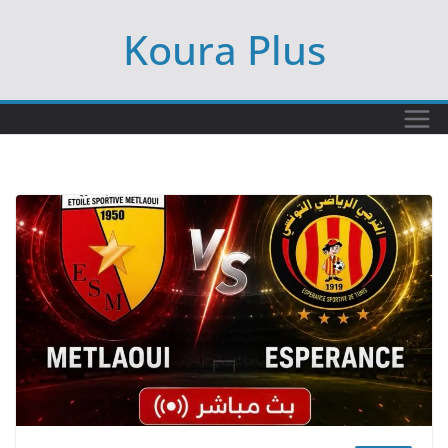
Ski
Koura Plus
t
conten