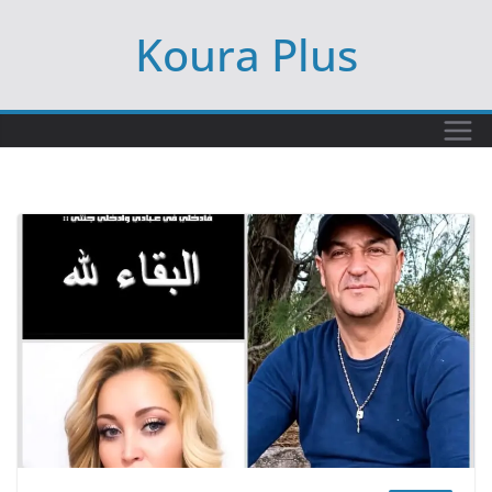
Ski
Koura Plus
t
conten