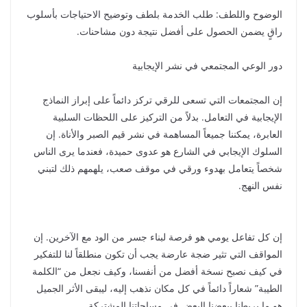
الوضوح واللطف: طلب الخدمة بلطف وتوضيح الاحتياجات بأسلوب
راقٍ يضمن الحصول على أفضل نتيجة دون مشاحنات.
دور الوعي المجتمعي في نشر الإيجابية
إن المجتمعات التي تسعى للرقي تركز دائماً على إبراز النماذج
الإيجابية في التعامل. بدلاً من التركيز على اللحظات السلبية
العابرة، يمكننا جميعاً المساهمة في نشر قيم الصبر والأناة. إن
السلوك الإيجابي في الشارع هو عدوى حميدة، فعندما يرى الناس
شخصاً يتعامل بهدوء ورقي في موقف صعب، يلهمهم ذلك لتبني
نفس النهج.
إن كل تفاعل يومي هو فرصة لبناء جسر من الود مع الآخرين. إن
المواقف التي تثير ضجة عارضة يجب أن تكون منطلقاً لنا للتفكير
في كيف نصبح نسخة أفضل من أنفسنا، وكيف نجعل من “الكلمة
الطيبة” شعاراً دائماً في كل مكان نذهب إليه، ليبقى الأثر الجميل
هو ما يربطنا ببعضنا البعض في مساحاتنا المشتركة.