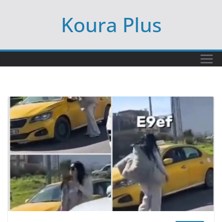
Ski
Koura Plus
t
conten