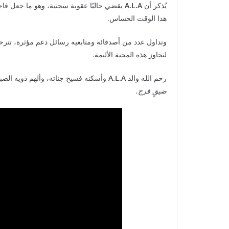
يُذكر أن
A.L.A
يقضي حاليًا عقوبة سجنية، وهو ما جعل فاجع
هذا الوقت الحساس.
وتداول عدد من أصدقائه ومتابعيه رسائل دعم مؤثرة، تترحم 
لتجاوز هذه المحنة الأليمة.
رحم الله والد
A.L.A
وأسكنه فسيح جناته، وألهم ذويه الصب
ضيقٍ فرج.