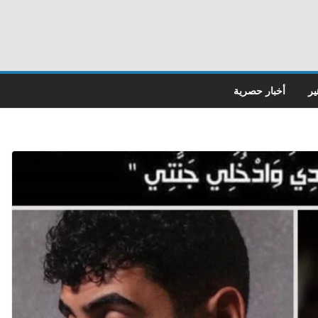
ير
أخبار حصرية