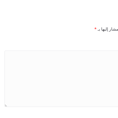
شار إليها بـ
*